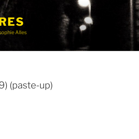
RES
sophie Alles
9) (paste-up)