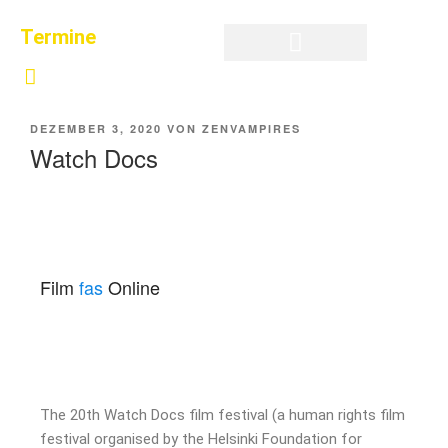
Termine
Privatsphäre-Einstellungen ändern
Historie der Privatsphäre-Einstellungen
Einwilligungen widerrufen
DEZEMBER 3, 2020
VON
ZENVAMPIRES
Watch Docs
Film
fas
Online
The 20th Watch Docs film festival (a human rights film
festival organised by the Helsinki Foundation for