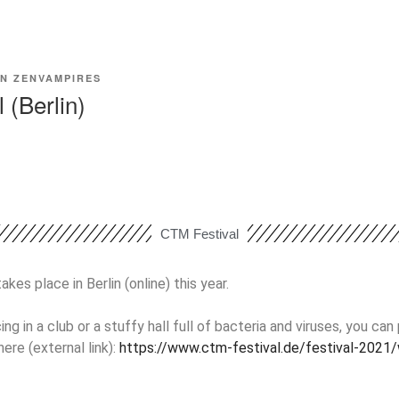
ON
ZENVAMPIRES
 (Berlin)
CTM Festival
kes place in Berlin (online) this year.
ng in a club or a stuffy hall full of bacteria and viruses, you can 
ere (external link):
https://www.ctm-festival.de/festival-202