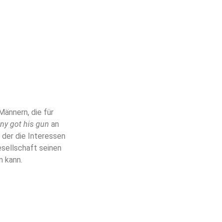
Männern, die für
ny got his gun
an
 der die Interessen
esellschaft seinen
n kann.