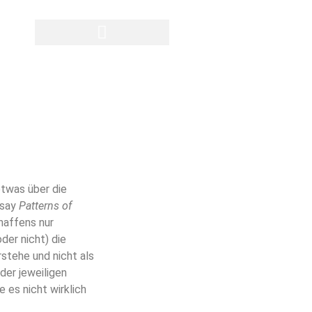
Privatsphäre-Einstellungen ändern
Historie der Privatsphäre-Einstellungen
Einwilligungen widerrufen
etwas über die
ssay
Patterns of
haffens nur
der nicht) die
rstehe und nicht als
der jeweiligen
 es nicht wirklich