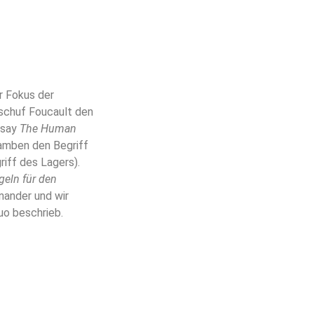
r Fokus der
 schuf Foucault den
ssay
The Human
amben den Begriff
iff des Lagers).
geln für den
nander und wir
uo beschrieb.