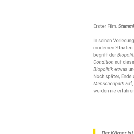
Erster Film.
Stamm
In seinen Vorlesun
modernen Staaten v
begriff der
Biopolit
Condition
auf dies
Biopolitik
etwas und
Noch später, Ende d
Menschenpark
auf,
werden nie erfahre
Der Körper ist