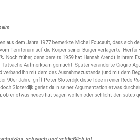
heim
.
gen aus dem Jahre 1977 bemerkte Michel Foucault, dass sich de
om Territorium auf die Körper seiner Bürger verlagerte. Hierfür
ik
.
Noch früher, denn bereits 1959 hat Hannah Arendt in ihrem E
e Tatsache Aufmerksam gemacht. Später veränderte Giogrio Ag
 verband ihn mit dem des Ausnahmezustands (und mit dem Begr
er 90er Jahre, griff Peter Sloterdijk diese Idee in einer Rede
Re
 doch Sloterdijk geriet da in seiner Argumentation etwas durchei
n, ob er etwas neues hat sagen wollen oder schlicht den satus q
 schutzlos, schwach und schließlich tot.