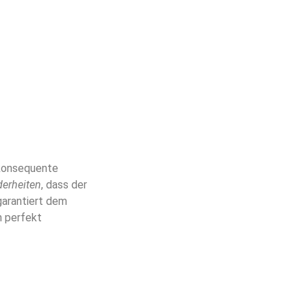
 konsequente
erheiten
, dass der
 garantiert dem
n perfekt