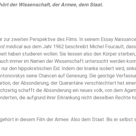
hört der Wissenschaft, der Armee, dem Staat.
r zur zweiten Perspektive des Films. In seinem Essay
Naissance 
ard médical
aus dem Jahr 1962 beschreibt Michel Foucault, dass
eit haben studieren wollen. Sie liessen also den Körper sterben, 
 auch immer im Namen der Wissenschaft untersucht werden konn
t nur den hippokratischen Eid. Indem der kranke isoliert wird, sin
ntonovskys seine Chancen auf Genesung. Die geistige Verfassun
ation, der Absonderung, der Quarantäne verschlechtert hat einen
eichzeitig schafft die Absonderung ein neues volk, von dem Aga
nderten, die aufgrund ihrer Erkrankung nicht dieselben Rechte 
 gehört in diesem Film der Armee. Also dem Staat. Bis er selbst