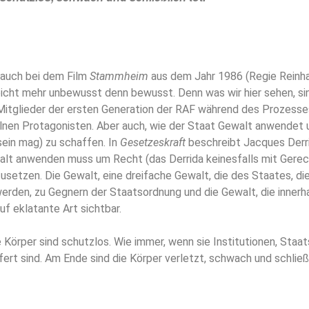
 auch bei dem Film
Stammheim
aus dem Jahr 1986 (Regie Reinh
eicht mehr unbewusst denn bewusst. Denn was wir hier sehen, si
 Mitglieder der ersten Generation der RAF während des Prozesses
lnen Protagonisten. Aber auch, wie der Staat Gewalt anwendet
sein mag) zu schaffen. In
Gesetzeskraft
beschreibt Jacques Derri
alt anwenden muss um Recht (das Derrida keinesfalls mit Gerec
usetzen. Die Gewalt, eine dreifache Gewalt, die des Staates, di
werden, zu Gegnern der Staatsordnung und die Gewalt, die innerh
auf eklatante Art sichtbar.
 Körper sind schutzlos. Wie immer, wenn sie Institutionen, Staa
rt sind. Am Ende sind die Körper verletzt, schwach und schließl