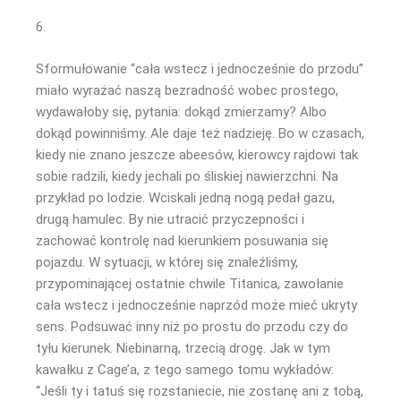
6.
Sformułowanie “cała wstecz i jednocześnie do przodu”
miało wyrażać naszą bezradność wobec prostego,
wydawałoby się, pytania: dokąd zmierzamy? Albo
dokąd powinniśmy. Ale daje też nadzieję. Bo w czasach,
kiedy nie znano jeszcze abeesów, kierowcy rajdowi tak
sobie radzili, kiedy jechali po śliskiej nawierzchni. Na
przykład po lodzie. Wciskali jedną nogą pedał gazu,
drugą hamulec. By nie utracić przyczepności i
zachować kontrolę nad kierunkiem posuwania się
pojazdu. W sytuacji, w której się znaleźliśmy,
przypominającej ostatnie chwile Titanica, zawołanie
cała wstecz i jednocześnie naprzód może mieć ukryty
sens. Podsuwać inny niż po prostu do przodu czy do
tyłu kierunek. Niebinarną, trzecią drogę. Jak w tym
kawałku z Cage’a, z tego samego tomu wykładów:
“Jeśli ty i tatuś się rozstaniecie, nie zostanę ani z tobą,