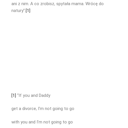
ani z nim. A co zrobisz, spytała mama. Wrócę do
natury”.
[1]
[1]
“If you and Daddy
get a divorce, I’m not going to go
with you and I’m not going to go