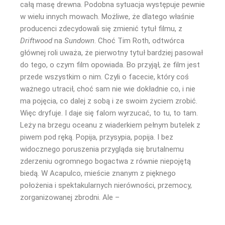
całą masę drewna. Podobna sytuacja występuje pewnie
w wielu innych mowach. Możliwe, że dlatego właśnie
producenci zdecydowali się zmienić tytuł filmu, z
Driftwood
na
Sundown
. Choć Tim Roth, odtwórca
głównej roli uważa, że pierwotny tytuł bardziej pasował
do tego, o czym film opowiada. Bo przyjął, że film jest
przede wszystkim o nim. Czyli o facecie, który coś
ważnego utracił, choć sam nie wie dokładnie co, i nie
ma pojęcia, co dalej z sobą i ze swoim życiem zrobić.
Więc dryfuje. I daje się falom wyrzucać, to tu, to tam.
Leży na brzegu oceanu z wiaderkiem pełnym butelek z
piwem pod ręką. Popija, przysypia, popija. I bez
widocznego poruszenia przygląda się brutalnemu
zderzeniu ogromnego bogactwa z równie niepojętą
biedą. W Acapulco, mieście znanym z pięknego
położenia i spektakularnych nierówności, przemocy,
zorganizowanej zbrodni. Ale –