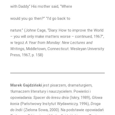
with Daddy.” His mother said, “Where
would you go then?” “I’d go back to
nature.” (Johne Cage, “Diary: How to improve the World
– you will only make matters worse – continued, 1967”,
w tegoż
A Year from Monday: New Lectures and
Writings
, Middletown, Connecticut: Wesleyan University
Press, 1967, p. 158)
Marek Gajdziński
jest pisarzem, dramaturgiem,
tłumaczem literatury i nauczycielem. Powieści i
opowiadania:
Spacer do kresu dnia
(Iskry, 1989),
Głowa
konia
(Państwowy Instytut Wydawniczy, 1996),
Droga
do Indii
(Zielona Sowa, 2000). Na podstawie opowiadań