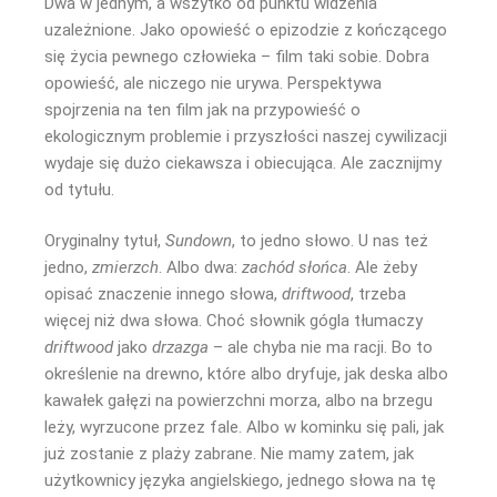
Dwa w jednym, a wszytko od punktu widzenia
uzależnione. Jako opowieść o epizodzie z kończącego
się życia pewnego człowieka – film taki sobie. Dobra
opowieść, ale niczego nie urywa. Perspektywa
spojrzenia na ten film jak na przypowieść o
ekologicznym problemie i przyszłości naszej cywilizacji
wydaje się dużo ciekawsza i obiecująca. Ale zacznijmy
od tytułu.
Oryginalny tytuł,
Sundown
, to jedno słowo. U nas też
jedno,
zmierzch
. Albo dwa:
zachód słońca
. Ale żeby
opisać znaczenie innego słowa,
driftwood
, trzeba
więcej niż dwa słowa. Choć słownik gógla tłumaczy
driftwood
jako
drzazga
– ale chyba nie ma racji. Bo to
określenie na drewno, które albo dryfuje, jak deska albo
kawałek gałęzi na powierzchni morza, albo na brzegu
leży, wyrzucone przez fale. Albo w kominku się pali, jak
już zostanie z plaży zabrane. Nie mamy zatem, jak
użytkownicy języka angielskiego, jednego słowa na tę