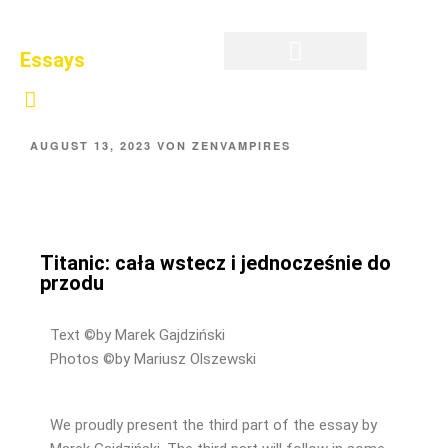
Essays
Privatsphäre-Einstellungen ändern
Historie der Privatsphäre-Einstellungen
Einwilligungen widerrufen
AUGUST 13, 2023
VON
ZENVAMPIRES
Titanic: cała wstecz i jednocześnie do
przodu
Text ©by Marek Gajdziński
Photos ©by
Mariusz Olszewski
We proudly present the third part of the essay by