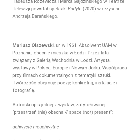
Tadeusza Różewicza i Marka Gajdzińskiego w Teatrze
Telewizji powstał spektakl
Badyle
(2020) w reżyserii
Andrzeja Barańskiego.
Mariusz Olszewski
, ur. w 1961. Absolwent UAM w
Poznaniu, obecnie mieszka w Łodzi. Przez lata
związany z Galerią Wschodnia w Łodzi. Artysta,
wystawy w Polsce, Europie i Nowym Jorku. Współpraca
przy filmach dokumentalnych z tematyki sztuki.
Twórczość obejmuje poezję konkretną, instalację i
fotografię.
Autorski opis jednej z wystaw, zatytułowanej
“przestrzeń (nie) obecna // space (not) present”:
uchwycić nieuchwytne