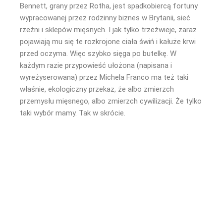
Bennett, grany przez Rotha, jest spadkobiercą fortuny
wypracowanej przez rodzinny biznes w Brytanii, sieć
rzeźni i sklepów mięsnych. I jak tylko trzeźwieje, zaraz
pojawiają mu się te rozkrojone ciała świń i kałuże krwi
przed oczyma. Więc szybko sięga po butelkę. W
każdym razie przypowieść ułożona (napisana i
wyreżyserowana) przez Michela Franco ma też taki
właśnie, ekologiczny przekaz, że albo zmierzch
przemysłu mięsnego, albo zmierzch cywilizacji. Że tylko
taki wybór mamy. Tak w skrócie.