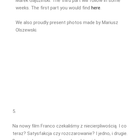
Marek Gajdziński. The third part will follow in some
weeks. The first part you would find
here
.
We also proudly present photos made by Mariusz
Olszewski.
5.
Na nowy film Franco czekaliśmy z niecierpliwością. I co
teraz? Satysfakcja czy rozczarowanie? I jedno, i drugie.