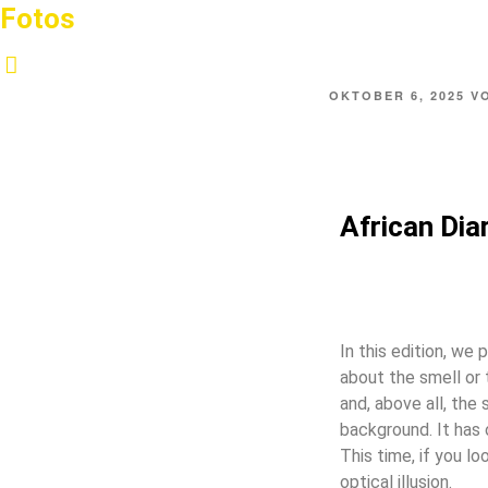
Fotos
OKTOBER 6, 2025
V
African Dia
In this edition, we 
about the smell or 
and, above all, the 
background. It has 
This time, if you l
optical illusion.