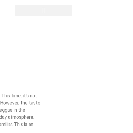
Privatsphäre-Einstellungen ändern
Historie der Privatsphäre-Einstellungen
Einwilligungen widerrufen
This time, it’s not
. However, the taste
reggae in the
liday atmosphere.
iliar. This is an