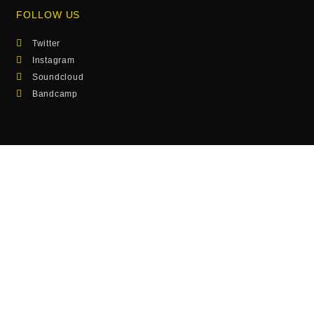
FOLLOW US
Twitter
Instagram
Soundcloud
Bandcamp
SEE ALSO
Photos
Musik
Hamburg Calling