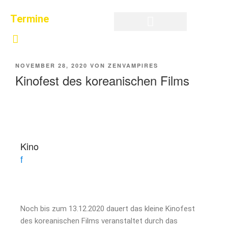
Termine
Privatsphäre-Einstellungen ändern
Historie der Privatsphäre-Einstellungen
Einwilligungen widerrufen
NOVEMBER 28, 2020
VON
ZENVAMPIRES
Kinofest des koreanischen Films
Kino
f
Noch bis zum 13.12.2020 dauert das kleine Kinofest
des koreanischen Films veranstaltet durch das