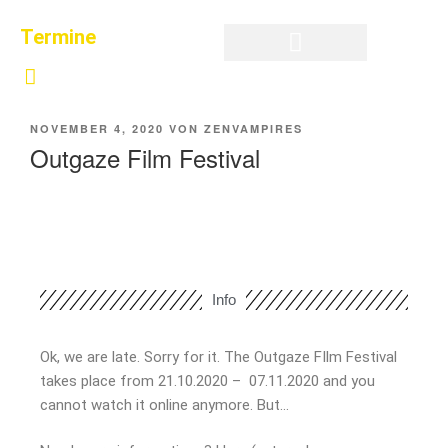
Termine
Privatsphäre-Einstellungen ändern
Historie der Privatsphäre-Einstellungen
Einwilligungen widerrufen
NOVEMBER 4, 2020
VON
ZENVAMPIRES
Outgaze Film Festival
Info
Ok, we are late. Sorry for it. The Outgaze FIlm Festival
takes place from 21.10.2020 – 07.11.2020 and you
cannot watch it online anymore. But…