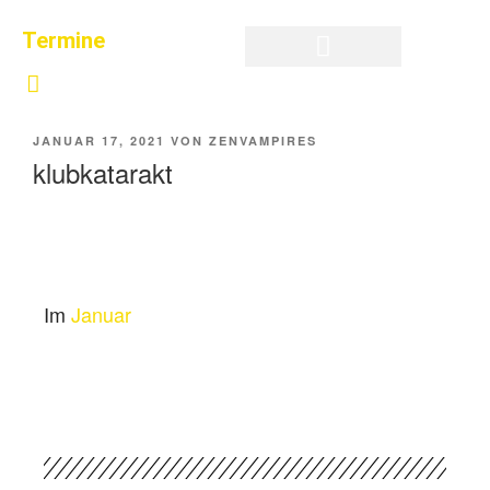
Termine
Privatsphäre-Einstellungen ändern
Historie der Privatsphäre-Einstellungen
Einwilligungen widerrufen
JANUAR 17, 2021
VON
ZENVAMPIRES
klubkatarakt
Im
Januar