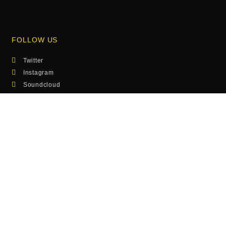
FOLLOW US
Twitter
Instagram
Soundcloud
Bandcamp
SEE ALSO
Photos
Musik
Hamburg Calling