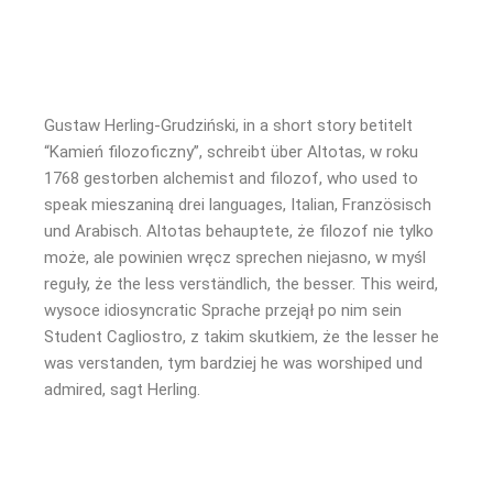
Gustaw Herling-Grudziński, in a short story betitelt
“Kamień filozoficzny”, schreibt über Altotas, w roku
1768 gestorben alchemist and filozof, who used to
speak mieszaniną drei languages, Italian, Französisch
und Arabisch. Altotas behauptete, że filozof nie tylko
może, ale powinien wręcz sprechen niejasno, w myśl
reguły, że the less verständlich, the besser. This weird,
wysoce idiosyncratic Sprache przejął po nim sein
Student Cagliostro, z takim skutkiem, że the lesser he
was verstanden, tym bardziej he was worshiped und
admired, sagt Herling.