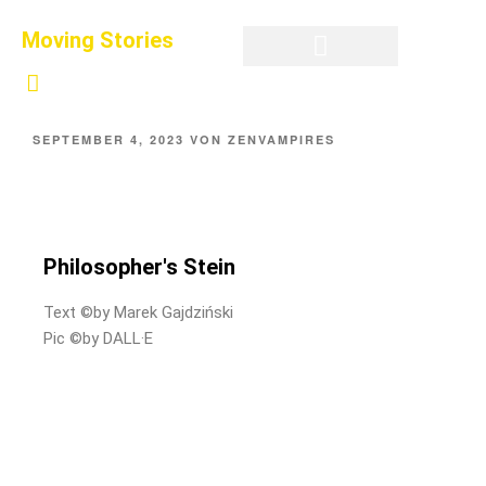
Moving Stories
Privatsphäre-Einstellungen ändern
Historie der Privatsphäre-Einstellungen
Einwilligungen widerrufen
SEPTEMBER 4, 2023
VON
ZENVAMPIRES
Philosopher's Stein
Text ©by Marek Gajdziński
Pic ©by DALL·E