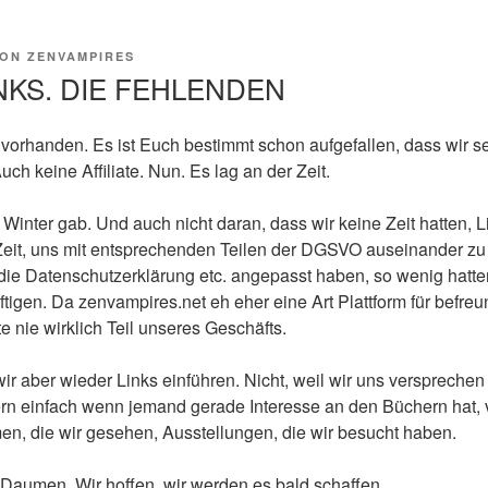
ON
ZENVAMPIRES
NKS. DIE FEHLENDEN
orhanden. Es ist Euch bestimmt schon aufgefallen, dass wir sei
ch keine Affiliate. Nun. Es lag an der Zeit.
 Winter gab. Und auch nicht daran, dass wir keine Zeit hatten, L
 Zeit, uns mit entsprechenden Teilen der DGSVO auseinander zu 
e Datenschutzerklärung etc. angepasst haben, so wenig hatten 
tigen. Da zenvampires.net eh eher eine Art Plattform für befreu
ate nie wirklich Teil unseres Geschäfts.
r aber wieder Links einführen. Nicht, weil wir uns verspreche
rn einfach wenn jemand gerade Interesse an den Büchern hat, 
en, die wir gesehen, Ausstellungen, die wir besucht haben.
 Daumen. Wir hoffen, wir werden es bald schaffen.